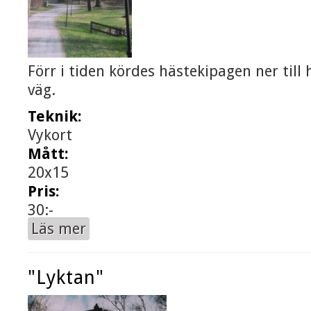
Förr i tiden kördes hästekipagen ner til
väg.
Teknik:
Vykort
Mått:
20x15
Pris:
30:-
Läs mer
om "Gårdsvägen"
"Lyktan"