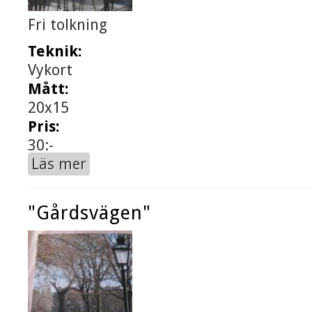
Fri tolkning
Teknik:
Vykort
Mått:
20x15
Pris:
30:-
Läs mer
om "Konst i naturen"
"Gårdsvägen"