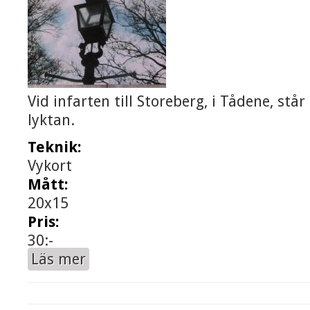
Vid infarten till Storeberg, i Tådene, stå
lyktan.
Teknik:
Vykort
Mått:
20x15
Pris:
30:-
Läs mer
om "Lyktan"