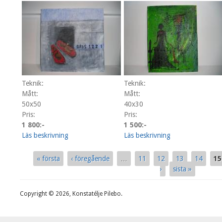
Teknik:
Teknik:
Mått:
Mått:
50x50
40x30
Pris:
Pris:
1 800:-
1 500:-
Läs beskrivning
Läs beskrivning
« första
‹ föregående
…
11
12
13
14
15
Sidor
›
sista »
Copyright © 2026, Konstatélje Pilebo.