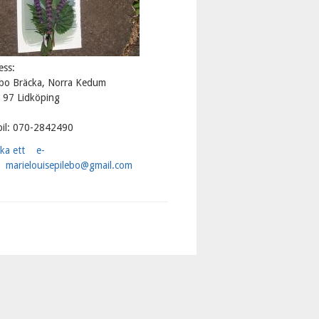
ess:
ebo Bräcka, Norra Kedum
 97 Lidköping
il: 070-2842490
cka ett e-
marielouisepilebo@gmail.com