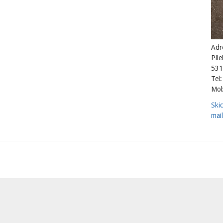
Adr
Pil
531
Tel:
Mob
Ski
mail