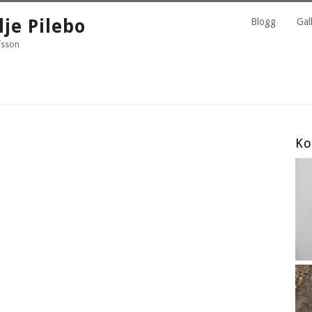
lje Pilebo
Blogg
Gall
fsson
Ko