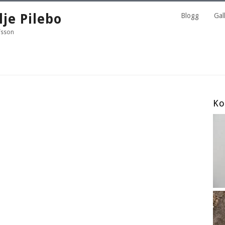
lje Pilebo
Blogg
Gall
fsson
Ko