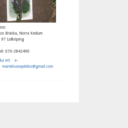
ess:
ebo Bräcka, Norra Kedum
 97 Lidköping
il: 070-2842490
cka ett e-
marielouisepilebo@gmail.com