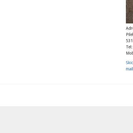
Adr
Pil
531
Tel:
Mob
Ski
mail